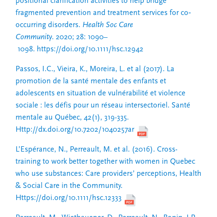
positional clarification activities to help bridge
fragmented prevention and treatment services for co‐
occurring disorders
.
Health Soc Care
Community
.
2020
;
28
:
1090
–
1098
.
https://doi.org/10.1111/hsc.12942
Passos, I.C., Vieira, K., Moreira, L. et al (2017). La
promotion de la santé mentale des enfants et
adolescents en situation de vulnérabilité et violence
sociale : les défis pour un réseau intersectoriel. Santé
mentale au Québec, 42(1), 319-335.
Http://dx.doi.org/10.7202/1040257ar
L’Espérance, N., Perreault, M. et al. (2016). Cross-
training to work better together with women in Quebec
who use substances: Care providers’ perceptions, Health
& Social Care in the Community.
Https://doi.org/10.1111/hsc.12333