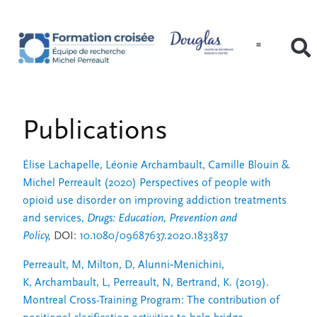
Publications
Élise Lachapelle, Léonie Archambault, Camille Blouin &
Michel Perreault (2020) Perspectives of people with
opioid use disorder on improving addiction treatments
and services,
Drugs: Education, Prevention and
Policy
,
DOI:
10.1080/09687637.2020.1833837
Perreault, M
,
Milton, D
,
Alunni‐Menichini,
K
,
Archambault, L
,
Perreault, N
,
Bertrand, K
.
(2019).
Montreal Cross-Training Program: The contribution of