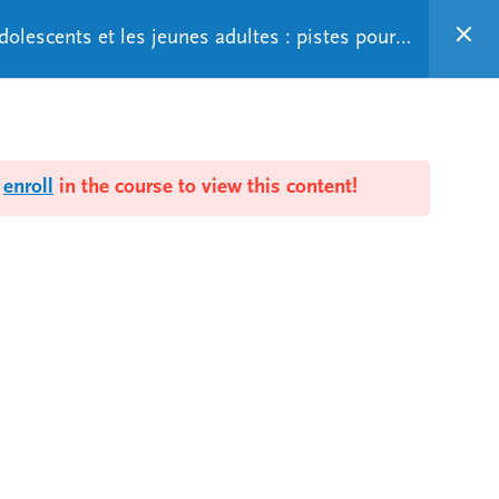
olescents et les jeunes adultes : pistes pour
Thématiques
Conférenciers
d
enroll
in the course to view this content!
les troubles de santé mentale
 formation et des stages
sectoriels.