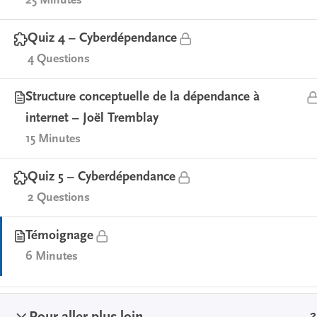
CONTACTEZ-NOUS
25 Minutes
diana.milton@douglas.mcgill.ca
SUIVEZ-NOUS
Quiz 4 – Cyberdépendance
4 Questions
Structure conceptuelle de la dépendance à
internet – Joël Tremblay
15 Minutes
Quiz 5 – Cyberdépendance
2 Questions
Témoignage
6 Minutes
2