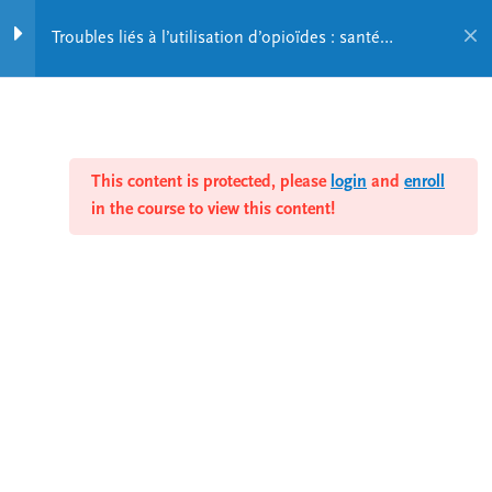
(Partie 2)
15 Minutes
Troubles liés à l’utilisation d’opioïdes : santé
mentale, douleur et autres problèmes associés
Quiz 3
3 Questions
This content is protected, please
login
and
enroll
Douleur chronique et
in the course to view this content!
utilisation d’opioïdes –
Vidéo du Pr Marc-O Martel
(Partie 3)
12 Minutes
Quiz 4
2 Questions
The cross-training program on mental
health and addiction disorders offers
Troubles concomitants de
interdisciplinary and intersectoral training