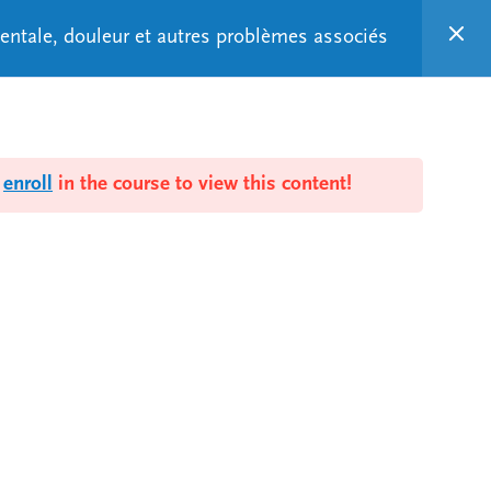
 mentale, douleur et autres problèmes associés
Mental Health
Français
Resources
d
enroll
in the course to view this content!
alth and addiction disorders
 training activities and
SS-TRAINING
is cross-training?