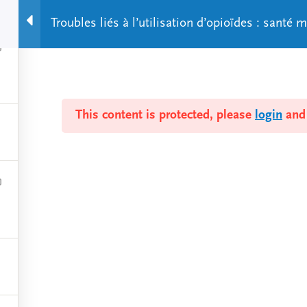
Troubles liés à l’utilisation d’opioïdes : santé
About Us
Virtual meetings
Publications
This content is protected, please
login
an
The cross-training program on mental he
offers interdisciplinary and intersectoral
observational internships.
ABOUT
CRO
Mission and Objectives
What 