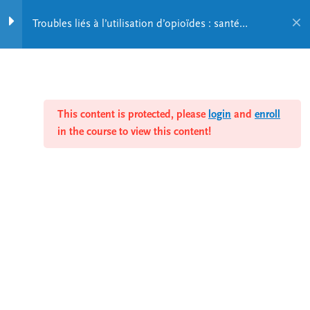
(Partie 2)
15 Minutes
Troubles liés à l’utilisation d’opioïdes : santé
mentale, douleur et autres problèmes associés
Quiz 3
3 Questions
This content is protected, please
login
and
enroll
Douleur chronique et
in the course to view this content!
utilisation d’opioïdes –
Vidéo du Pr Marc-O Martel
(Partie 3)
12 Minutes
Quiz 4
2 Questions
The cross-training program on mental
health and addiction disorders offers
Troubles concomitants de
interdisciplinary and intersectoral training